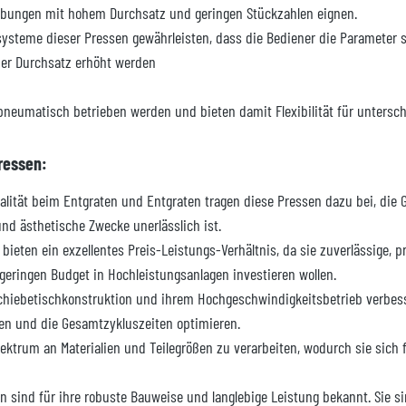
gebungen mit hohem Durchsatz und geringen Stückzahlen eignen.
rsysteme dieser Pressen gewährleisten, dass die Bediener die Parameter
der Durchsatz erhöht werden
pneumatisch betrieben werden und bieten damit Flexibilität für untersch
ressen:
lität beim Entgraten und Entgraten tragen diese Pressen dazu bei, die G
und ästhetische Zwecke unerlässlich ist.
ieten ein exzellentes Preis-Leistungs-Verhältnis, da sie zuverlässige, p
 geringen Budget in Hochleistungsanlagen investieren wollen.
chiebetischkonstruktion und ihrem Hochgeschwindigkeitsbetrieb verbess
en und die Gesamtzykluszeiten optimieren.
Spektrum an Materialien und Teilegrößen zu verarbeiten, wodurch sie si
 sind für ihre robuste Bauweise und langlebige Leistung bekannt. Sie si