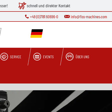
esser!
schnell und direkter Kontakt
+49 (0)7181 60696-0
info@fiss-machines.com
SERVICE
EVENTS
ÜBER UNS