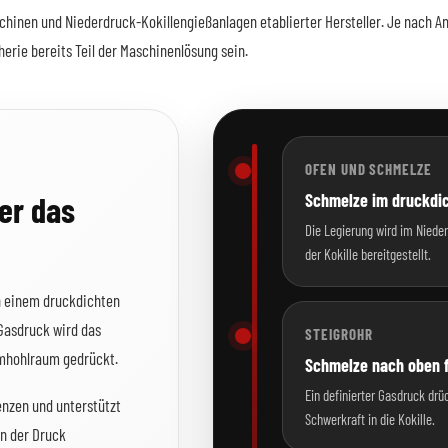
inen und Niederdruck-Kokillengießanlagen etablierter Hersteller. Je nach Anl
rie bereits Teil der Maschinenlösung sein.
OFEN UND SCHMELZE
er das
Schmelze im druckdic
Die Legierung wird im Nied
der Kokille bereitgestellt.
n einem druckdichten
 Gasdruck wird das
STEIGROHR
ormhohlraum gedrückt.
Schmelze nach oben 
Ein definierter Gasdruck drü
enzen und unterstützt
Schwerkraft in die Kokille.
n der Druck