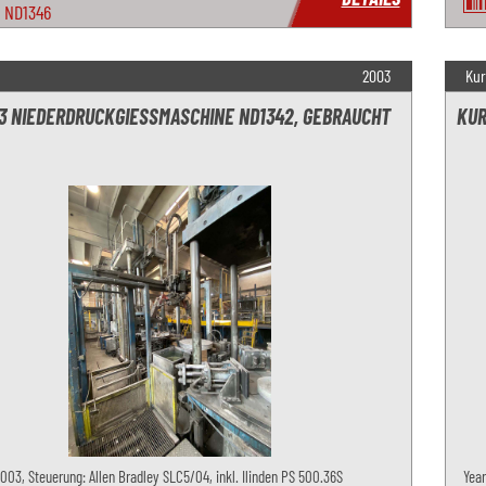
ND1346
2003
Kur
03 NIEDERDRUCKGIESSMASCHINE ND1342, GEBRAUCHT
KUR
2003, Steuerung: Allen Bradley SLC5/04, inkl. Ilinden PS 500.36S
Year