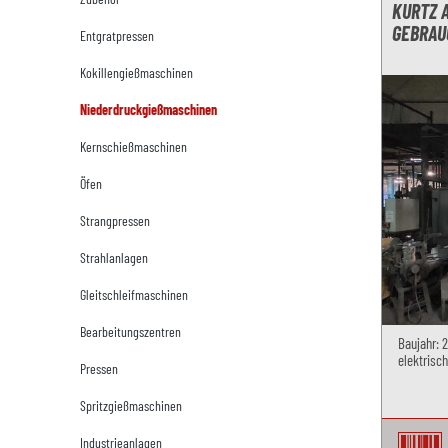
KURTZ A
EBRAU
Entgratpressen
Kokillengießmaschinen
Niederdruckgießmaschinen
Kernschießmaschinen
Öfen
Strangpressen
Strahlanlagen
Gleitschleifmaschinen
Bearbeitungszentren
Baujahr: 
elektrisch
Pressen
Spritzgießmaschinen
Industrieanlagen