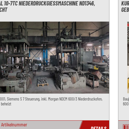
L 10-7TC NIEDERDRUCKGIESSMASCHINE ND1346, G
KUR
CHT
EB
2001, Siemens S 7 Steuerung, inkl. Morgan NDEM 600/3 Niederdruckofen,
Bauj
 beheizt
600
Artikelnummer
DETAILS