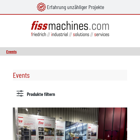
Erfahrung unzähliger Projekte
alt springen
Events
Events
Produkte filtern