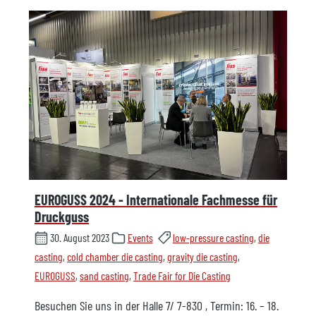
EUROGUSS 2024 - Internationale Fachmesse für
Druckguss
30. August 2023
Events
low-pressure casting
,
die
casting
,
cold chamber die casting
,
gravity die casting
,
EUROGUSS
,
sand casting
,
Trade Fair for Die Casting
Besuchen Sie uns in der Halle 7/ 7-830 , Termin: 16. – 18.