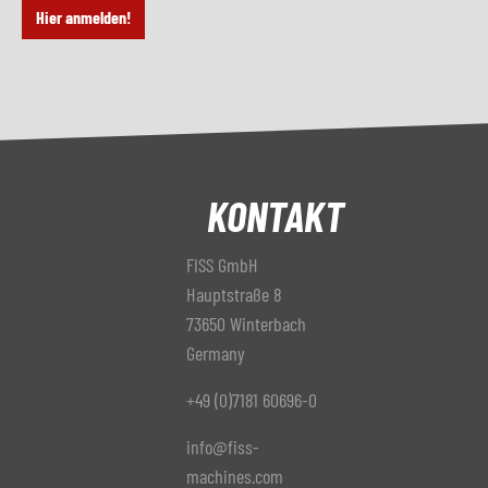
Hier anmelden!
KONTAKT
FISS GmbH
Hauptstraße 8
73650 Winterbach
Germany
+49 (0)7181 60696-0
info@fiss-
machines.com