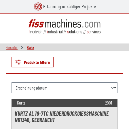
Erfahrung unzähliger Projekte
alt springen
Hersteller
Kurtz
Produkte filtern
Kurtz
2001
KURTZ AL 10-7TC NIEDERDRUCKGIESSMASCHINE N
D1346, GEBRAUCHT