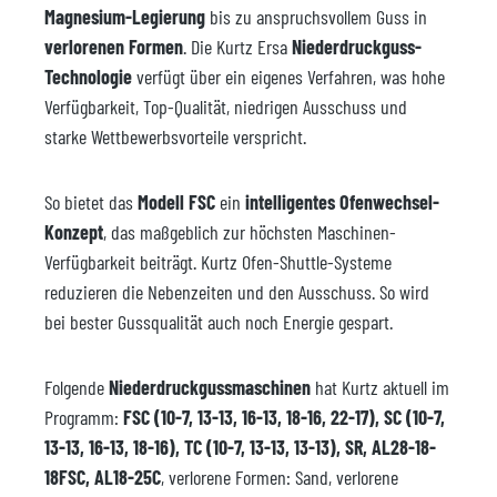
Magnesium-Legierung
bis zu anspruchsvollem Guss in
verlorenen Formen
. Die Kurtz Ersa
Niederdruckguss-
Technologie
verfügt über ein eigenes Verfahren, was hohe
Verfügbarkeit, Top-Qualität, niedrigen Ausschuss und
starke Wettbewerbsvorteile verspricht.
So bietet das
Modell FSC
ein
intelligentes Ofenwechsel-
Konzept
, das maßgeblich zur höchsten Maschinen-
Verfügbarkeit beiträgt. Kurtz Ofen-Shuttle-Systeme
reduzieren die Nebenzeiten und den Ausschuss. So wird
bei bester Gussqualität auch noch Energie gespart.
Folgende
Niederdruckgussmaschinen
hat Kurtz aktuell im
Programm:
FSC (10-7, 13-13, 16-13, 18-16, 22-17), SC (10-7,
13-13, 16-13, 18-16), TC (10-7, 13-13, 13-13), SR, AL28-18-
18FSC, AL18-25C
, verlorene Formen: Sand, verlorene