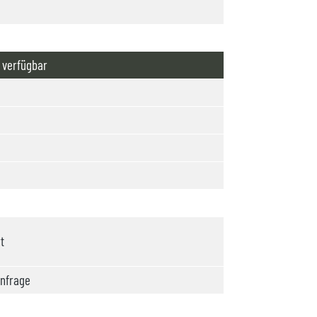
 verfügbar
t
nfrage