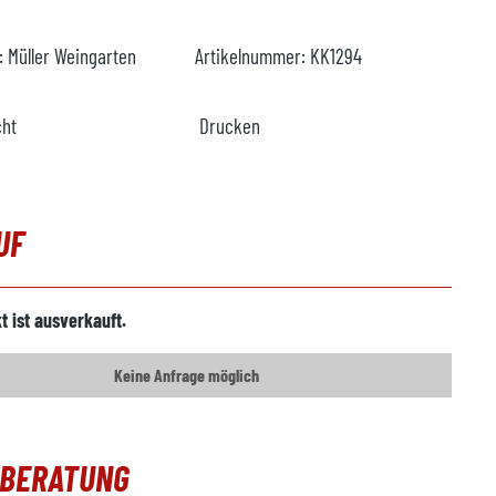
r:
Müller Weingarten
Artikelnummer:
KK1294
cht
Drucken
UF
t ist ausverkauft.
Keine Anfrage möglich
OBERATUNG