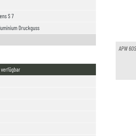
ens S 7
luminium Druckguss
APW 60S
 verfügbar