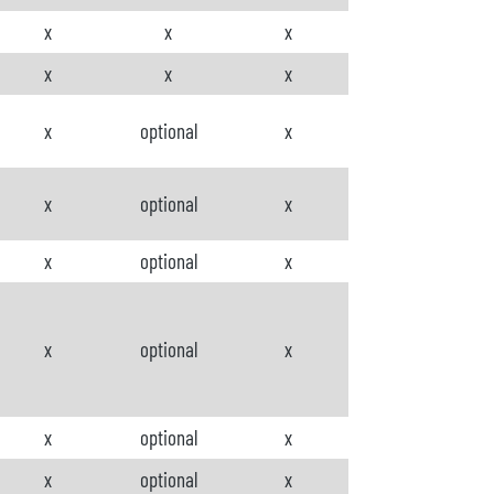
x
x
x
x
x
x
x
optional
x
x
optional
x
x
optional
x
x
optional
x
x
optional
x
x
optional
x