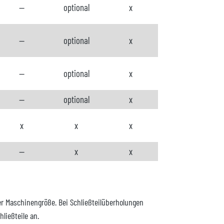
--
optional
x
--
optional
x
--
optional
x
--
optional
x
x
x
x
--
x
x
er Maschinengröße. Bei Schließteilüberholungen
ließteile an.