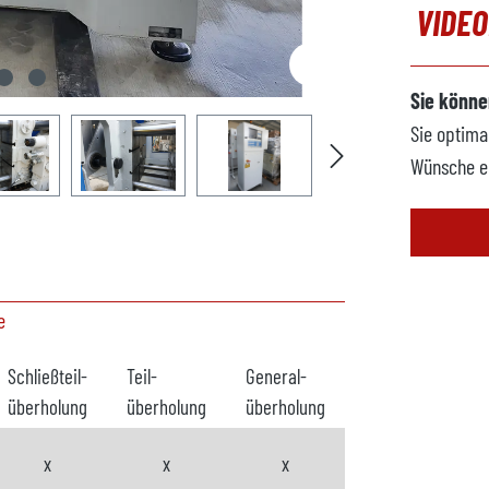
VIDE
Sie könne
Sie optima
Wünsche e
e
Schließteil-
Teil-
General-
überholung
überholung
überholung
x
x
x