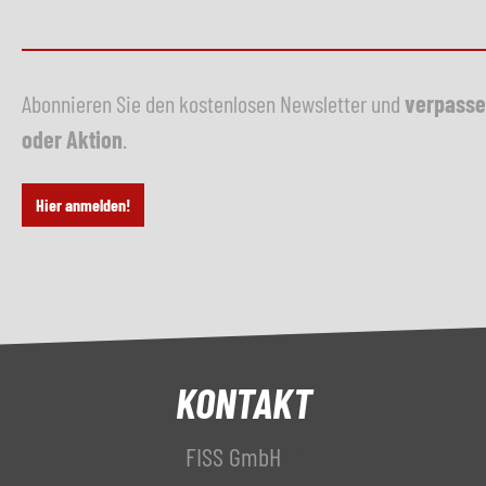
Abonnieren Sie den kostenlosen Newsletter und
verpasse
oder Aktion
.
Hier anmelden!
KONTAKT
FISS GmbH