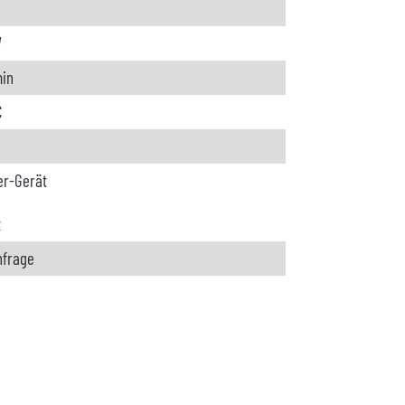
W
min
C
r-Gerät
t
nfrage