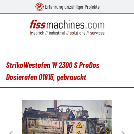
Erfahrung unzähliger Projekte
alt springen
StrikoWestofen W 2300 S ProDos
Dosierofen O1815, gebraucht
Bildergalerie überspringen