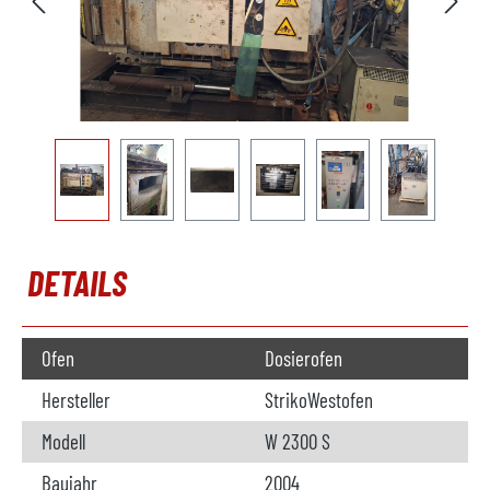
DETAILS
Ofen
Dosierofen
Hersteller
StrikoWestofen
Modell
W 2300 S
Baujahr
2004