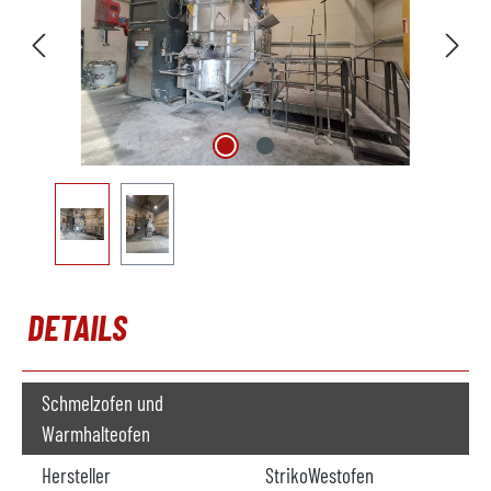
DETAILS
Schmelzofen und
Warmhalteofen
Hersteller
StrikoWestofen