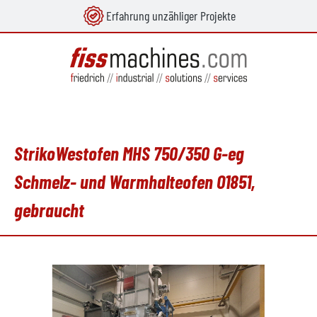
Erfahrung unzähliger Projekte
alt springen
StrikoWestofen MHS 750/350 G-eg
Schmelz- und Warmhalteofen O1851,
gebraucht
Bildergalerie überspringen