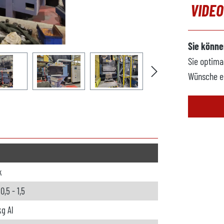
VIDE
Sie könne
Sie optima
Wünsche e
k
,5 - 1,5
kg Al