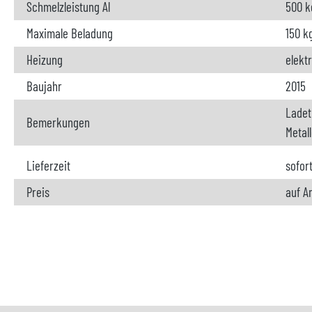
Schmelzleistung Al
500 k
Maximale Beladung
150 k
Heizung
elekt
Baujahr
2015
Ladet
Bemerkungen
Metal
Lieferzeit
sofor
Preis
auf A