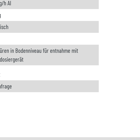
g/h Al
g
risch
üren in Bodenniveau für entnahme mit
ldosiergerät
t
nfrage