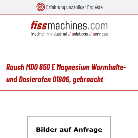
Erfahrung unzähliger Projekte
alt springen
Rauch MDO 650 E Magnesium Warmhalte-
und Dosierofen O1806, gebraucht
Bildergalerie überspringen