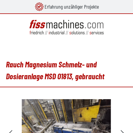
Erfahrung unzähliger Projekte
alt springen
Rauch Magnesium Schmelz- und
Dosieranlage MSD O1813, gebraucht
Bildergalerie überspringen