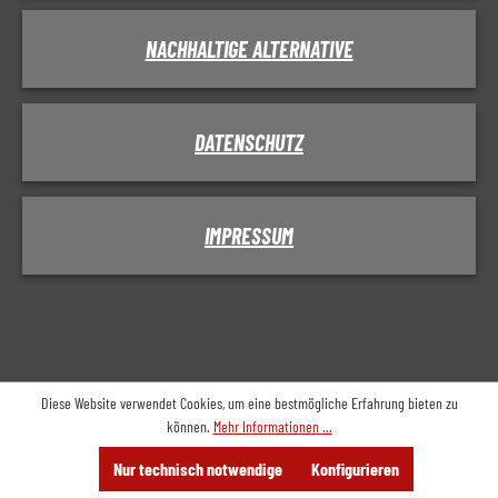
NACHHALTIGE ALTERNATIVE
DATENSCHUTZ
IMPRESSUM
Diese Website verwendet Cookies, um eine bestmögliche Erfahrung bieten zu
können.
Mehr Informationen ...
Menü
Suche
Beratung
Nur technisch notwendige
Konfigurieren
Anbieten