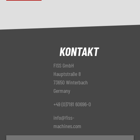
KONTAKT
FISS GmbH
Hauptstraße 8
73650 Winterbach
Germany
+49 (0)7181 60696-0
info@fiss-
machines.com