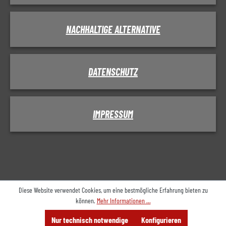
NACHHALTIGE ALTERNATIVE
DATENSCHUTZ
IMPRESSUM
Diese Website verwendet Cookies, um eine bestmögliche Erfahrung bieten zu
können.
Mehr Informationen ...
Menü
Suche
Beratung
Nur technisch notwendige
Konfigurieren
Anbieten