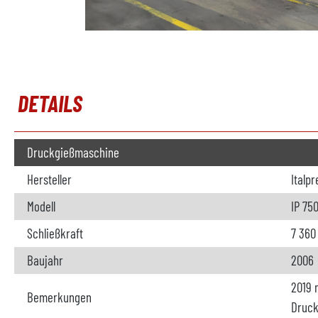
DETAILS
Druckgießmaschine
Hersteller
Italp
Modell
IP 75
Schließkraft
7 360
Baujahr
2006
2019 
Bemerkungen
Druc