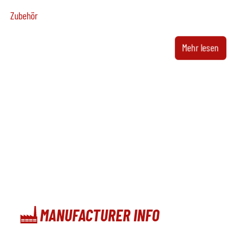
Zubehör
Ofen
nicht
Mehr lesen
Hersteller
ÜBERHOLUNG VO
Modell
Baujahr
Beheizung
Metalldosiergeräte
verfü
Hersteller
Gaus
Modell
CL1
Baujahr
2007
MANUFACTURER INFO