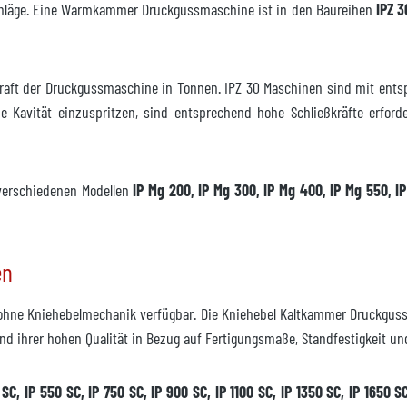
chläge. Eine Warmkammer Druckgussmaschine ist in den Baureihen
IPZ 3
 verfügbar
eßkraft der Druckgussmaschine in Tonnen. IPZ 30 Maschinen sind mit ent
e Kavität einzuspritzen, sind entsprechend hohe Schließkräfte erford
erschiedenen Modellen
IP Mg 200, IP Mg 300, IP Mg 400, IP Mg 550, I
t
nfrage
en
ohne Kniehebelmechanik verfügbar. Die Kniehebel Kaltkammer Druckguss
und ihrer hohen Qualität in Bezug auf Fertigungsmaße, Standfestigkeit un
SC, IP 550 SC, IP 750 SC, IP 900 SC, IP 1100 SC, IP 1350 SC, IP 1650 SC