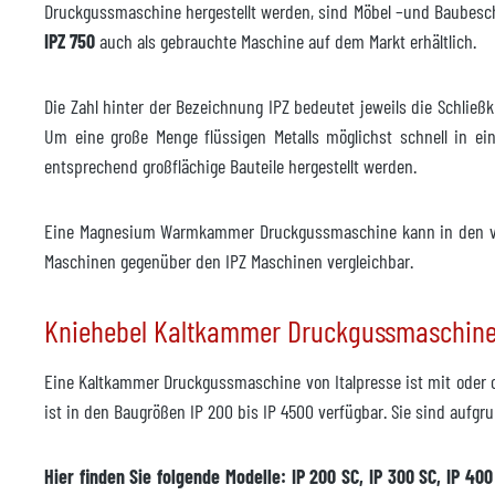
Druckgussmaschine hergestellt werden, sind Möbel –und Baubes
Zubehör
IPZ 750
auch als gebrauchte Maschine auf dem Markt erhältlich.
Temperiergerät
nicht
Die Zahl hinter der Bezeichnung IPZ bedeutet jeweils die Schli
Hersteller
Um eine große Menge flüssigen Metalls möglichst schnell in ein
entsprechend großflächige Bauteile hergestellt werden.
Modell
Baujahr
Eine Magnesium Warmkammer Druckgussmaschine kann in den v
Maschinen gegenüber den IPZ Maschinen vergleichbar.
Lieferzeit
sofor
Preis
auf A
Kniehebel Kaltkammer Druckgussmaschin
Eine Kaltkammer Druckgussmaschine von Italpresse ist mit oder 
ist in den Baugrößen IP 200 bis IP 4500 verfügbar. Sie sind aufgr
Hier finden Sie folgende Modelle: IP 200 SC, IP 300 SC, IP 400 