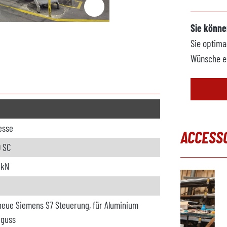
Sie könne
Sie optima
Wünsche e
resse
ACCESS
0 SC
Produktgal
 kN
neue Siemens S7 Steuerung, für Aluminium
kguss