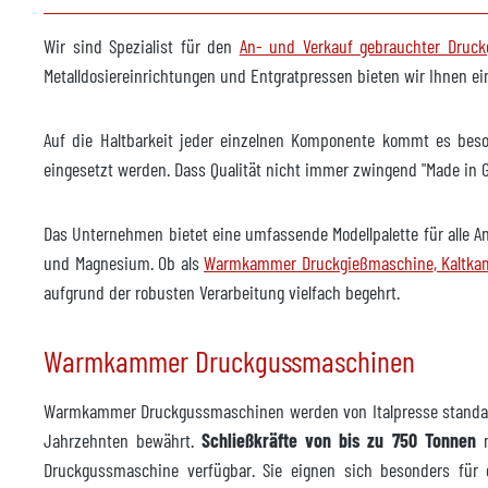
Formsprühmaschine
verfü
Wir sind Spezialist für den
An- und Verkauf gebrauchter Druc
Hersteller
Wolli
Metalldosiereinrichtungen und Entgratpressen bieten wir Ihnen 
Modell
PSM 
Baujahr
2013
Auf die Haltbarkeit jeder einzelnen Komponente kommt es bes
eingesetzt werden. Dass Qualität nicht immer zwingend "Made i
Foundry Roboter
verfü
Hersteller
ABB
Das Unternehmen bietet eine umfassende Modellpalette für alle 
und Magnesium. Ob als
Warmkammer Druckgießmaschine
, Kaltk
Modell
IRB 4
aufgrund der robusten Verarbeitung vielfach begehrt.
Baujahr
2013
Warmkammer Druckgussmaschinen
Entgratpresse
verfü
Hersteller
Robo
Warmkammer Druckgussmaschinen werden von Italpresse standar
Jahrzehnten bewährt.
Schließkräfte von bis zu 750 Tonnen
m
Modell
T30
Druckgussmaschine verfügbar. Sie eignen sich besonders für d
Baujahr
2000