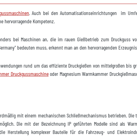
gbar
kgussmaschinen
. Auch bei den Automatisationseinrichtungen im Umfe
n
eine hervorragende Kompetenz.
3 F
onders bei Maschinen an, die im rauen Gießbetrieb zum Druckguss vo
n Germany" bedeuten muss, erkennt man an den hervorragenden Erzeugni
gbar
Anwendungen rund um das effiziente Druckgießen von mittelgroßen bis gr
ammer Druckgussmaschine
oder Magnesium Warmkammer Druckgießmaschin
600
gbar
pres
dmäßig mit einem mechanischen Schließmechanismus betrieben. Die tr
öglich. Die mit der Bezeichnung IP geführten Modelle sind als 
ie Herstellung komplexer Bauteile für die Fahrzeug- und Elektroind