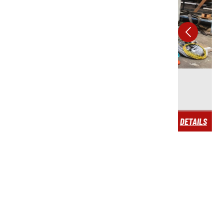
 verfügbar
N KALTKAMMER DRUCKGIESSMASCHINE
REPARAT
REGELVE
DETAILS
gbar
s