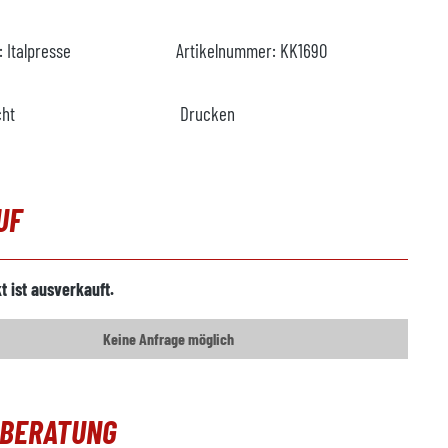
r:
Italpresse
Artikelnummer:
KK1690
cht
Drucken
UF
t ist ausverkauft.
Keine Anfrage möglich
OBERATUNG