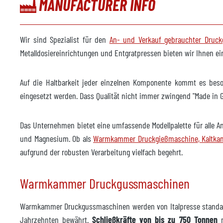
MANUFACTURER INFO
Modell
CAM 4
Baujahr
2007
Wir sind Spezialist für den
An- und Verkauf gebrauchter Druc
Formsprühmaschine
Metalldosiereinrichtungen und Entgratpressen bieten wir Ihnen 
nicht
Hersteller
Auf die Haltbarkeit jeder einzelnen Komponente kommt es bes
Modell
eingesetzt werden. Dass Qualität nicht immer zwingend "Made i
Baujahr
Das Unternehmen bietet eine umfassende Modellpalette für alle 
Foundry Roboter
nicht
und Magnesium. Ob als
Warmkammer Druckgießmaschine
, Kaltk
aufgrund der robusten Verarbeitung vielfach begehrt.
Hersteller
Modell
Warmkammer Druckgussmaschinen
Baujahr
Warmkammer Druckgussmaschinen werden von Italpresse standar
Entgratpresse
nicht
Jahrzehnten bewährt.
Schließkräfte von bis zu 750 Tonnen
m