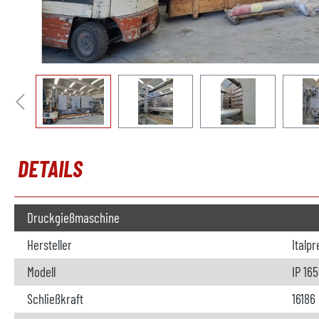
DETAILS
Druckgießmaschine
Hersteller
Italp
Modell
IP 16
Schließkraft
16186