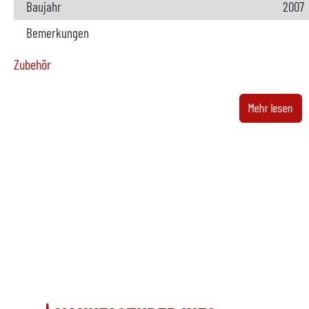
Baujahr
2007
Bemerkungen
Zubehör
Ofen
nicht
Mehr lesen
Hersteller
Modell
Baujahr
Beheizung
Bemerkungen
Metalldosiergerät
verfü
Hersteller
Italp