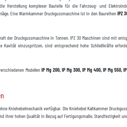
ie Herstellung komplexer Bauteile für die Fahrzeug- und Elektroind
chläge. Eine Warmkammer Druckgussmaschine ist in den Baureihen
IPZ 3
eßkraft der Druckgussmaschine in Tonnen. IPZ 30 Maschinen sind mit ent
e Kavität einzuspritzen, sind entsprechend hohe Schließkräfte erford
 verfügbar
erschiedenen Modellen
IP Mg 200, IP Mg 300, IP Mg 400, IP Mg 550, I
en
t
ohne Kniehebelmechanik verfügbar. Die Kniehebel Kaltkammer Druckguss
nfrage
und ihrer hohen Qualität in Bezug auf Fertigungsmaße, Standfestigkeit un