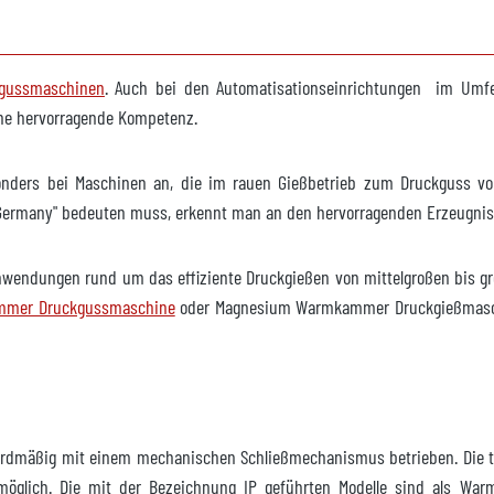
kgussmaschinen
. Auch bei den Automatisationseinrichtungen im Umfe
eine hervorragende Kompetenz.
 verfügbar
onders bei Maschinen an, die im rauen Gießbetrieb zum Druckguss vo
n Germany" bedeuten muss, erkennt man an den hervorragenden Erzeugni
Anwendungen rund um das effiziente Druckgießen von mittelgroßen bis gr
 verfügbar
ammer Druckgussmaschine
oder Magnesium Warmkammer Druckgießmaschin
dmäßig mit einem mechanischen Schließmechanismus betrieben. Die tr
 verfügbar
öglich. Die mit der Bezeichnung IP geführten Modelle sind als 