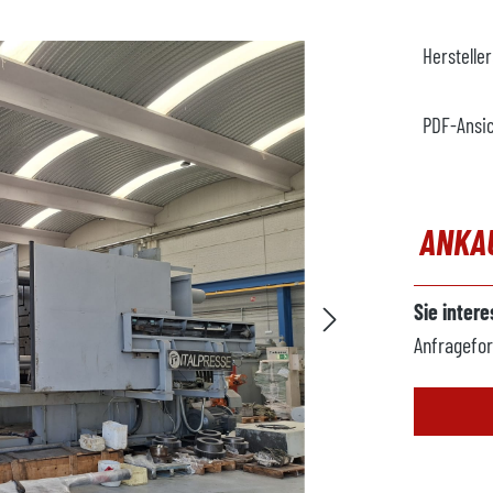
Herstelle
PDF-Ansi
ANKA
Sie inter
Anfragefor