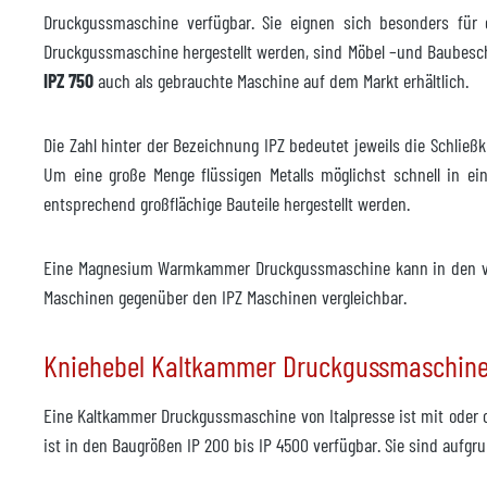
Hersteller
Druckgussmaschine verfügbar. Sie eignen sich besonders für d
Druckgussmaschine hergestellt werden, sind Möbel –und Baubes
Modell
IPZ 750
auch als gebrauchte Maschine auf dem Markt erhältlich.
Baujahr
Die Zahl hinter der Bezeichnung IPZ bedeutet jeweils die Schli
Zubehör
Um eine große Menge flüssigen Metalls möglichst schnell in ein
Temperiergerät
nicht
entsprechend großflächige Bauteile hergestellt werden.
Hersteller
Eine Magnesium Warmkammer Druckgussmaschine kann in den v
Modell
Maschinen gegenüber den IPZ Maschinen vergleichbar.
Baujahr
Kniehebel Kaltkammer Druckgussmaschin
Lieferzeit
Sofor
Preis
Eine Kaltkammer Druckgussmaschine von Italpresse ist mit oder 
auf A
ist in den Baugrößen IP 200 bis IP 4500 verfügbar. Sie sind aufgr