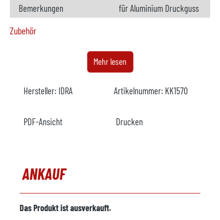
Bemerkungen
für Aluminium Druckguss
Zubehör
Dosierofen
verfügbar
Mehr lesen
Hersteller
StrikoWestofen
Hersteller:
IDRA
Artikelnummer:
KK1570
Modell
W 2300 S ProDOS DCP
Baujahr
2006
PDF-Ansicht
Drucken
Beheizung
elektrisch
Bemerkungen
ANKAUF
Metalldosiergerät
nicht verfügbar
Hersteller
Das Produkt ist ausverkauft.
Modell