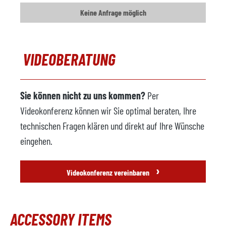
Keine Anfrage möglich
Baujahr
Sprühmaschine
verfügbar
VIDEOBERATUNG
Hersteller
Acheson
Modell
Sie können nicht zu uns kommen?
Per
Baujahr
2006
Videokonferenz können wir Sie optimal beraten, Ihre
Foundry Roboter
verfügbar
technischen Fragen klären und direkt auf Ihre Wünsche
Hersteller
ABB
eingehen.
Modell
›
Videokonferenz vereinbaren
Steuerung
Baujahr
ACCESSORY ITEMS
Entgratpresse
verfügbar