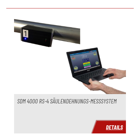
Hersteller
Reis
Produktgalerie überspringen
Modell
SEP10-30 D II
Baujahr
2006
Zubehör
Temperiergerät
nicht verfügbar
Hersteller
Modell
Baujahr
SDM 4000 RS-4 SÄULENDEHNUNGS-MESSSYSTEM
Lieferzeit
sofort
Preis
auf Anfrage
DETAILS