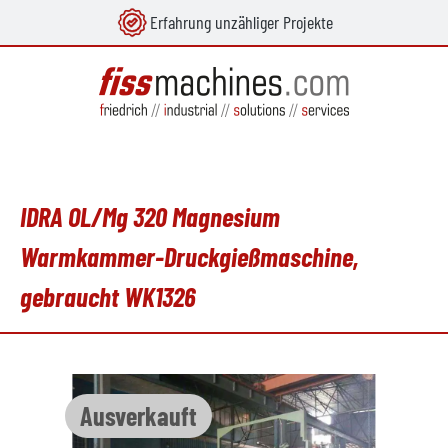
Erfahrung unzähliger Projekte
alt springen
IDRA OL/Mg 320 Magnesium
Warmkammer-Druckgießmaschine,
gebraucht WK1326
Bildergalerie überspringen
Ausverkauft