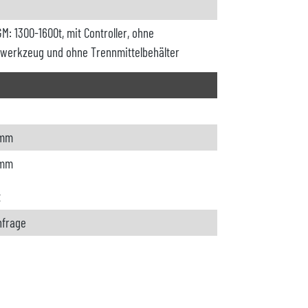
GM: 1300-1600t, mit Controller, ohne
werkzeug und ohne Trennmittelbehälter
 mm
 mm
t
nfrage