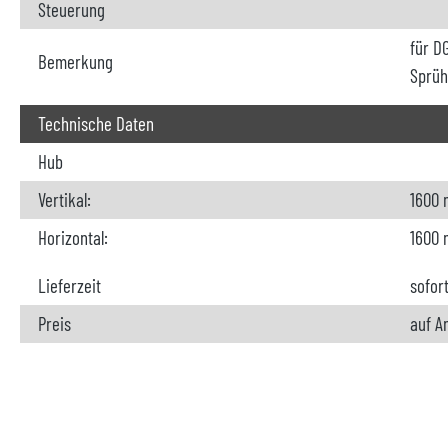
Steuerung
für D
Bemerkung
Sprüh
Technische Daten
Hub
Vertikal:
1600
Horizontal:
1600
Lieferzeit
sofor
Preis
auf A