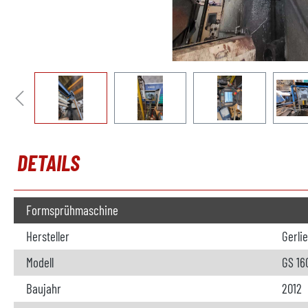
DETAILS
Formsprühmaschine
Hersteller
Gerli
Modell
GS 16
Baujahr
2012