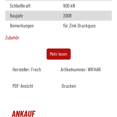
Schließkraft
900 kN
Baujahr
2008
Bemerkungen
für Zink Druckguss
Zubehör
Ofen
verfügbar
Mehr lesen
Hersteller
Meltec
Hersteller:
Frech
Artikelnummer:
WK1466
Modell
ZC 80/180
Baujahr
2016
PDF-Ansicht
Drucken
Beheizung
elektrisch
Entnahmegerät
nicht verfügbar
ANKAUF
Hersteller