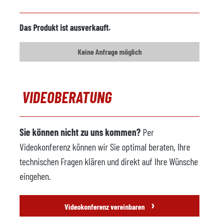
Modell
Das Produkt ist ausverkauft.
Baujahr
Keine Anfrage möglich
Formsprühanlage
verfügbar
Hersteller
Frech
VIDEOBERATUNG
Modell
601 S
Baujahr
2008
Sie können nicht zu uns kommen?
Per
Ausfallprüfwaage
nicht verfügbar
Videokonferenz können wir Sie optimal beraten, Ihre
Hersteller
technischen Fragen klären und direkt auf Ihre Wünsche
Modell
eingehen.
Baujahr
›
Videokonferenz vereinbaren
Transportband
nicht verfügbar