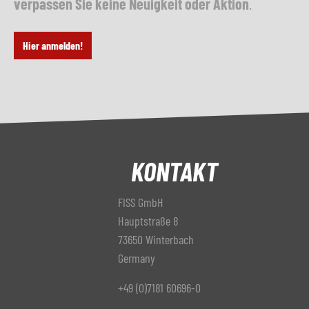
verpassen Sie keine Neuigkeit oder Aktion
.
Hier anmelden!
KONTAKT
FISS GmbH
Hauptstraße 8
73650 Winterbach
Germany
+49 (0)7181 60696-0