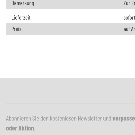
Bemerkung
Zur E
Lieferzeit
sofor
Preis
auf A
Abonnieren Sie den kostenlosen Newsletter und
verpasse
oder Aktion
.