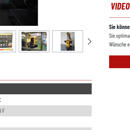
VIDE
Sie könne
Sie optima
Wünsche e
C
i F