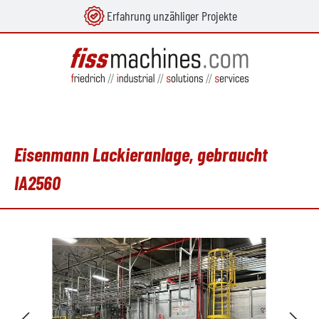
Erfahrung unzähliger Projekte
alt springen
Eisenmann Lackieranlage, gebraucht
IA2560
Bildergalerie überspringen