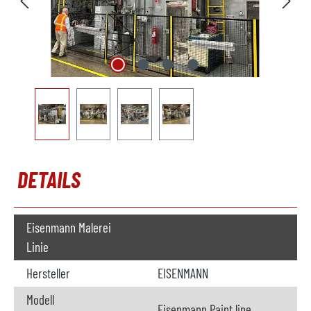
DETAILS
Eisenmann Malerei
Linie
Hersteller
EISENMANN
Modell
Eisenmann Paint line