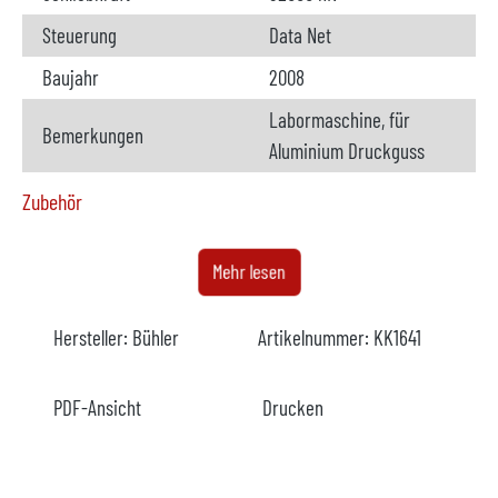
Steuerung
Data Net
Baujahr
2008
Labormaschine, für
Bemerkungen
Aluminium Druckguss
Zubehör
Dosierofen
verfügbar
Mehr lesen
Hersteller
Meltec
Hersteller:
Bühler
Artikelnummer:
KK1641
Modell
MDF 500
Baujahr
2008
PDF-Ansicht
Drucken
Beheizung
elektrisch
Bemerkungen