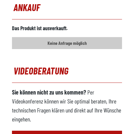
ANKAUF
Sprühmachine
verfügbar
Hersteller
Acheson
Das Produkt ist ausverkauft.
Modell
DAG 181-200
Keine Anfrage möglich
Baujahr
2008
Foundry Roboter
verfügbar
VIDEOBERATUNG
Hersteller
ABB
Modell
IRB 6640 Foundry Plus
Sie können nicht zu uns kommen?
Per
Steuerung
IRC5 M2004
Videokonferenz können wir Sie optimal beraten, Ihre
Traglast
185 kg
technischen Fragen klären und direkt auf Ihre Wünsche
Reichweite
2,8 m
eingehen.
Baujahr
2008