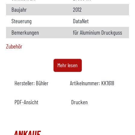
Baujahr
2012
Steuerung
DataNet
Bemerkungen
für Aluminium Druckguss
Zubehör
Ofen
verfügbar
Mehr lesen
Hersteller
Hersteller:
Bühler
Artikelnummer:
KK1618
Modell
Baujahr
2019
PDF-Ansicht
Drucken
Beheizung
elektrisch
Bemerkungen
ANKAUF