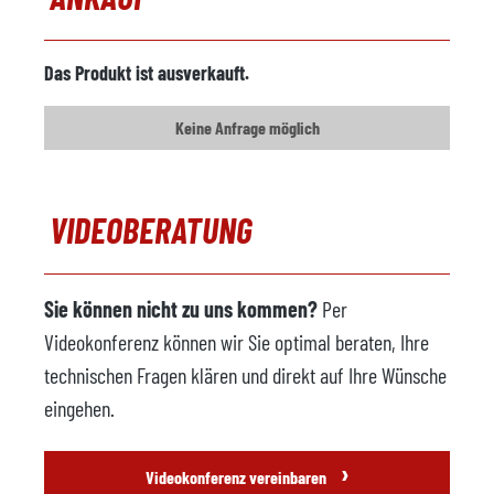
Formsprühmaschine
verfügbar
Hersteller
Wollin
Das Produkt ist ausverkauft.
Modell
Keine Anfrage möglich
Baujahr
2012
Metalldosiergerät
verfügbar
VIDEOBERATUNG
Hersteller
Pomac
Modell
306
Sie können nicht zu uns kommen?
Per
Steuerung
Videokonferenz können wir Sie optimal beraten, Ihre
Baujahr
2012
technischen Fragen klären und direkt auf Ihre Wünsche
Entnahme Roboter
verfügbar
eingehen.
Hersteller
ABB
›
Videokonferenz vereinbaren
Modell
IRB 6640