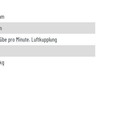
mm
m
übe pro Minute. Luftkupplung
kg