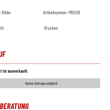
r:
Bihler
Artikelnummer:
PR2478
cht
Drucken
UF
t ist ausverkauft.
Keine Anfrage möglich
OBERATUNG